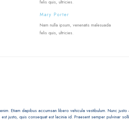
felis quis, ultricies.
Mary Porter
Nam nulla ipsum, venenatis malesuada
felis quis, ultricies.
a enim. Etiam dapibus accumsan libero vehicula vestibulum. Nunc justo a
est justo, quis consequat est lacinia id. Praesent semper pulvinar solli