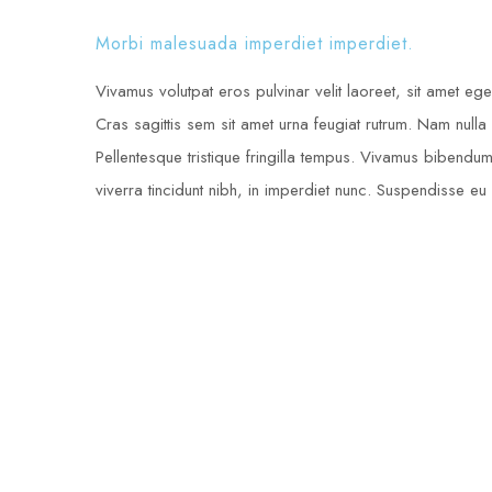
Morbi malesuada imperdiet imperdiet.
Vivamus volutpat eros pulvinar velit laoreet, sit amet eges
Cras sagittis sem sit amet urna feugiat rutrum. Nam nulla 
Pellentesque tristique fringilla tempus. Vivamus bibendu
viverra tincidunt nibh, in imperdiet nunc. Suspendisse e
FRESH SPICES