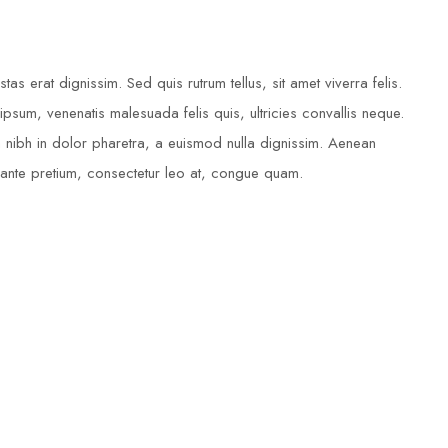
tas erat dignissim. Sed quis rutrum tellus, sit amet viverra felis.
ipsum, venenatis malesuada felis quis, ultricies convallis neque.
m nibh in dolor pharetra, a euismod nulla dignissim. Aenean
u ante pretium, consectetur leo at, congue quam.
BREADED SOLE