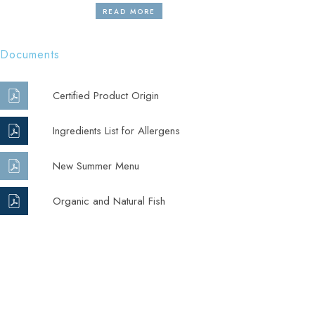
READ MORE
Documents
Certified Product Origin
Ingredients List for Allergens
New Summer Menu
Organic and Natural Fish