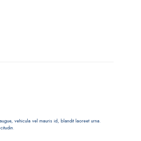
Dish of the day
Chief Cook
ugue, vehicula vel mauris id, blandit laoreet urna.
citudin.