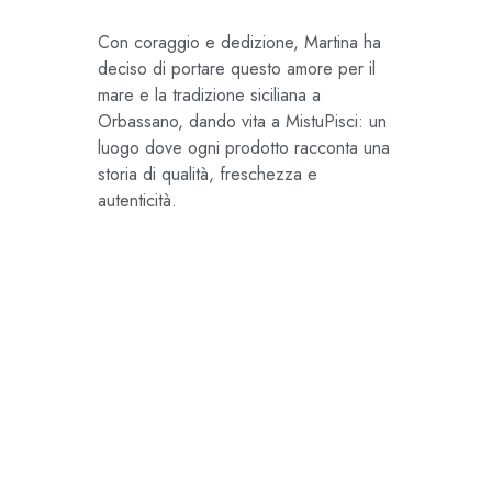
Con coraggio e dedizione, Martina ha
deciso di portare questo amore per il
mare e la tradizione siciliana a
Orbassano, dando vita a MistuPisci: un
luogo dove ogni prodotto racconta una
storia di qualità, freschezza e
autenticità.
Ho sperimentato ieri per
la prima volta i loro
prodotti, consigliatissimo!!!
Raramente ho mangiato un