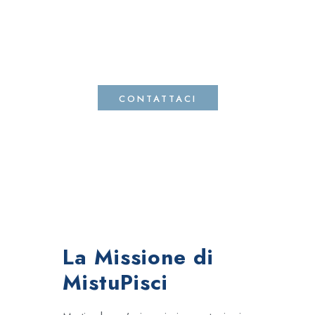
Rispetto per la tradizione siciliana
Cordialità e attenzione verso ogni
cliente
CONTATTACI
La Missione di
MistuPisci