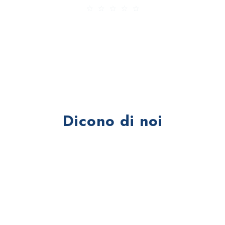
★
★
★
★
★
Monica Peirano
Google Reviews
Dicono di noi